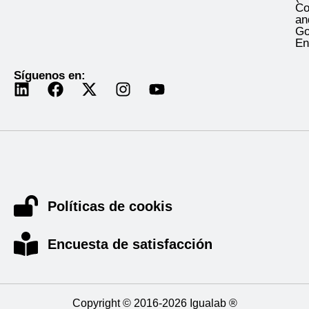
Co
an
Go
En
Síguenos en:
Políticas de cookis
Encuesta de satisfacción
Copyright © 2016-2026 Igualab ®