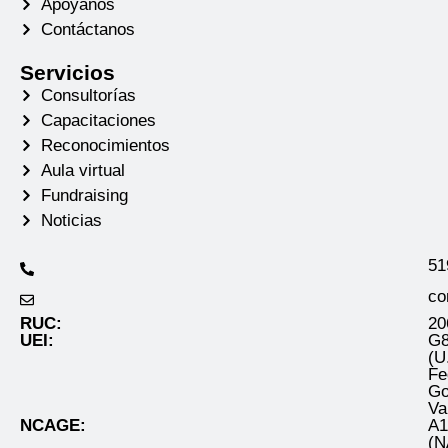
Apóyanos
Contáctanos
Servicios
Consultorías
Capacitaciones
Reconocimientos
Aula virtual
Fundraising
Noticias
51
co
RUC:
20
UEI:
G
(U
Fe
Go
Va
NCAGE:
A
(