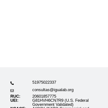
51975022337
consultas@igualab.org
RUC:
20601857775
s
UEI:
G81HVH6CN7R9 (U.S. Federal
Government Validated)