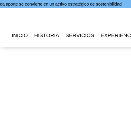
 convierte en un activo estratégico de sostenibilidad
En Igua
INICIO
HISTORIA
SERVICIOS
EXPERIENC