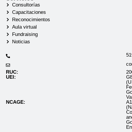
Consultorías
Capacitaciones
Reconocimientos
Aula virtual
Fundraising
Noticias
51
co
RUC:
20
UEI:
G
(U
Fe
Go
Va
NCAGE:
A
(
Co
an
Go
En